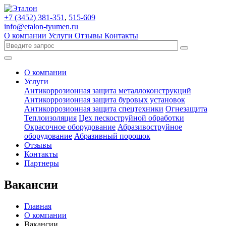
+7 (3452)
381-351
,
515-609
info@etalon-tyumen.ru
О компании
Услуги
Отзывы
Контакты
О компании
Услуги
Антикоррозионная защита металлоконструкций
Антикоррозионная защита буровых установок
Антикоррозионная защита спецтехники
Огнезащита
Теплоизоляция
Цех пескоструйной обработки
Окрасочное оборудование
Абразивоструйное
оборудование
Абразивный порошок
Отзывы
Контакты
Партнеры
Вакансии
Главная
О компании
Вакансии