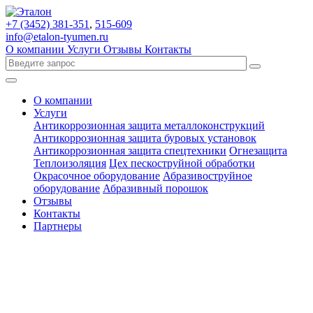
+7 (3452)
381-351
,
515-609
info@etalon-tyumen.ru
О компании
Услуги
Отзывы
Контакты
О компании
Услуги
Антикоррозионная защита металлоконструкций
Антикоррозионная защита буровых установок
Антикоррозионная защита спецтехники
Огнезащита
Теплоизоляция
Цех пескоструйной обработки
Окрасочное оборудование
Абразивоструйное
оборудование
Абразивный порошок
Отзывы
Контакты
Партнеры