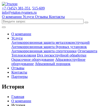
+7 (3452)
381-351
,
515-609
info@etalon-tyumen.ru
О компании
Услуги
Отзывы
Контакты
О компании
Услуги
Антикоррозионная защита металлоконструкций
Антикоррозионная защита буровых установок
Антикоррозионная защита спецтехники
Огнезащита
Теплоизоляция
Цех пескоструйной обработки
Окрасочное оборудование
Абразивоструйное
оборудование
Абразивный порошок
Отзывы
Контакты
Партнеры
История
Главная
О компании
История