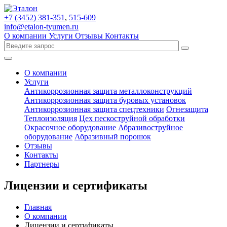
+7 (3452)
381-351
,
515-609
info@etalon-tyumen.ru
О компании
Услуги
Отзывы
Контакты
О компании
Услуги
Антикоррозионная защита металлоконструкций
Антикоррозионная защита буровых установок
Антикоррозионная защита спецтехники
Огнезащита
Теплоизоляция
Цех пескоструйной обработки
Окрасочное оборудование
Абразивоструйное
оборудование
Абразивный порошок
Отзывы
Контакты
Партнеры
Лицензии и сертификаты
Главная
О компании
Лицензии и сертификаты