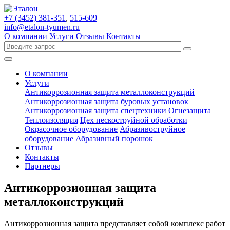
+7 (3452)
381-351
,
515-609
info@etalon-tyumen.ru
О компании
Услуги
Отзывы
Контакты
О компании
Услуги
Антикоррозионная защита металлоконструкций
Антикоррозионная защита буровых установок
Антикоррозионная защита спецтехники
Огнезащита
Теплоизоляция
Цех пескоструйной обработки
Окрасочное оборудование
Абразивоструйное
оборудование
Абразивный порошок
Отзывы
Контакты
Партнеры
Антикоррозионная защита
металлоконструкций
Антикоррозионная защита представляет собой комплекс работ