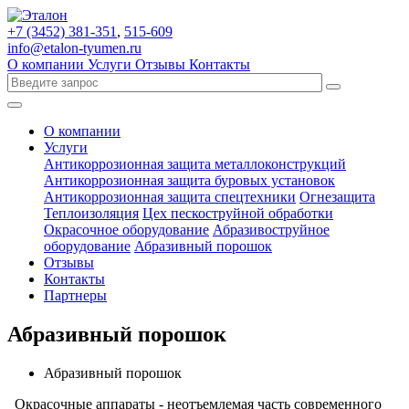
+7 (3452)
381-351
,
515-609
info@etalon-tyumen.ru
О компании
Услуги
Отзывы
Контакты
О компании
Услуги
Антикоррозионная защита металлоконструкций
Антикоррозионная защита буровых установок
Антикоррозионная защита спецтехники
Огнезащита
Теплоизоляция
Цех пескоструйной обработки
Окрасочное оборудование
Абразивоструйное
оборудование
Абразивный порошок
Отзывы
Контакты
Партнеры
Абразивный порошок
Абразивный порошок
Окрасочные аппараты - неотъемлемая часть современного