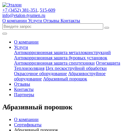
+7 (3452)
381-351
,
515-609
info@etalon-tyumen.ru
О компании
Услуги
Отзывы
Контакты
О компании
Услуги
Антикоррозионная защита металлоконструкций
Антикоррозионная защита буровых установок
Антикоррозионная защита спецтехники
Огнезащита
Теплоизоляция
Цех пескоструйной обработки
Окрасочное оборудование
Абразивоструйное
оборудование
Абразивный порошок
Отзывы
Контакты
Партнеры
Абразивный порошок
О компании
Сертификаты
Абразивный порошок