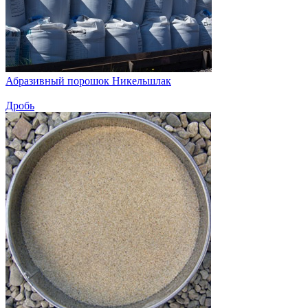
Абразивный порошок Никельшлак
Дробь