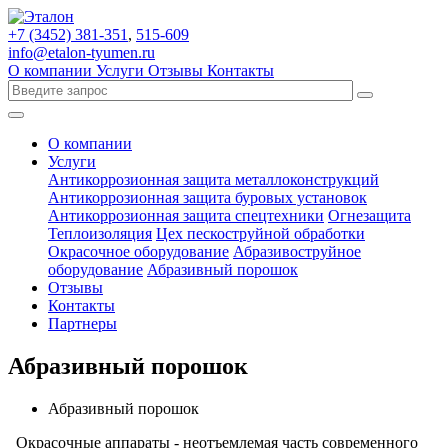
+7 (3452)
381-351
,
515-609
info@etalon-tyumen.ru
О компании
Услуги
Отзывы
Контакты
О компании
Услуги
Антикоррозионная защита металлоконструкций
Антикоррозионная защита буровых установок
Антикоррозионная защита спецтехники
Огнезащита
Теплоизоляция
Цех пескоструйной обработки
Окрасочное оборудование
Абразивоструйное
оборудование
Абразивный порошок
Отзывы
Контакты
Партнеры
Абразивный порошок
Абразивный порошок
Окрасочные аппараты - неотъемлемая часть современного