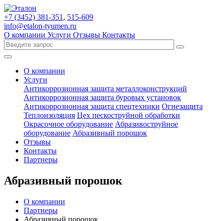
+7 (3452)
381-351
,
515-609
info@etalon-tyumen.ru
О компании
Услуги
Отзывы
Контакты
О компании
Услуги
Антикоррозионная защита металлоконструкций
Антикоррозионная защита буровых установок
Антикоррозионная защита спецтехники
Огнезащита
Теплоизоляция
Цех пескоструйной обработки
Окрасочное оборудование
Абразивоструйное
оборудование
Абразивный порошок
Отзывы
Контакты
Партнеры
Абразивный порошок
О компании
Партнеры
Абразивный порошок