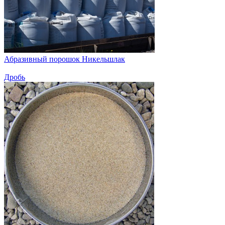
Абразивный порошок Никельшлак
Дробь